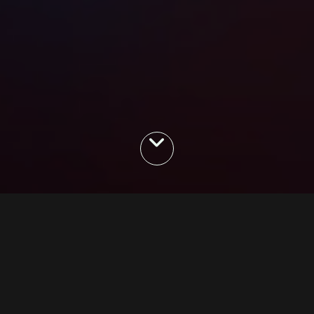
Qui Som
Fundada l'any 2002
pel Sr. Jaume Sanahuja
Junyent, Grecojoc representa actualment als